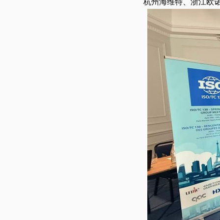
杭州海维特、浙江欧